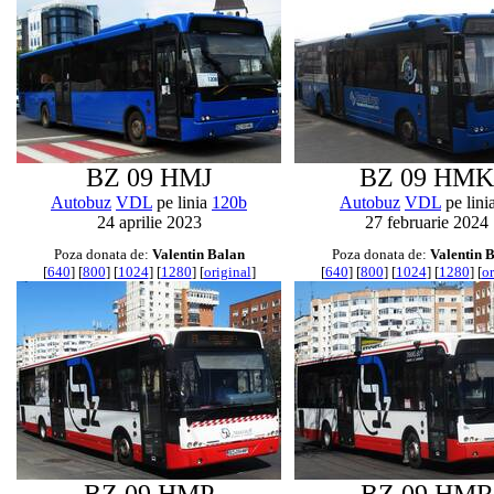
BZ 09 HMJ
BZ 09 HMK
Autobuz
VDL
pe linia
120b
Autobuz
VDL
pe lini
24 aprilie 2023
27 februarie 2024
Poza donata de:
Valentin Balan
Poza donata de:
Valentin 
[
640
] [
800
] [
1024
] [
1280
] [
original
]
[
640
] [
800
] [
1024
] [
1280
] [
or