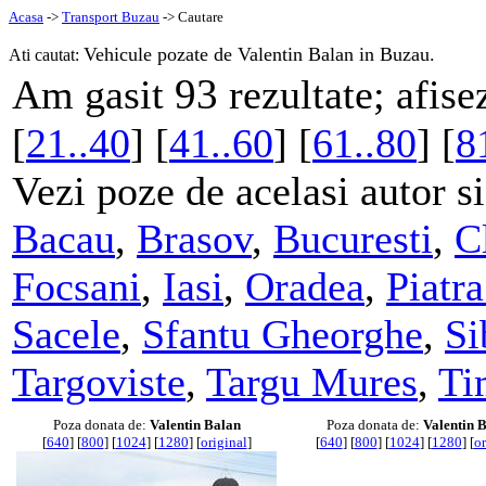
Acasa
->
Transport Buzau
-> Cautare
Vehicule pozate de Valentin Balan in Buzau.
Ati cautat:
93
Am gasit
rezultate; afise
[
21..40
] [
41..60
] [
61..80
] [
8
Vezi poze de acelasi autor si
Bacau
,
Brasov
,
Bucuresti
,
C
Focsani
,
Iasi
,
Oradea
,
Piatr
Sacele
,
Sfantu Gheorghe
,
Si
Targoviste
,
Targu Mures
,
Ti
Poza donata de:
Valentin Balan
Poza donata de:
Valentin 
[
640
] [
800
] [
1024
] [
1280
] [
original
]
[
640
] [
800
] [
1024
] [
1280
] [
or