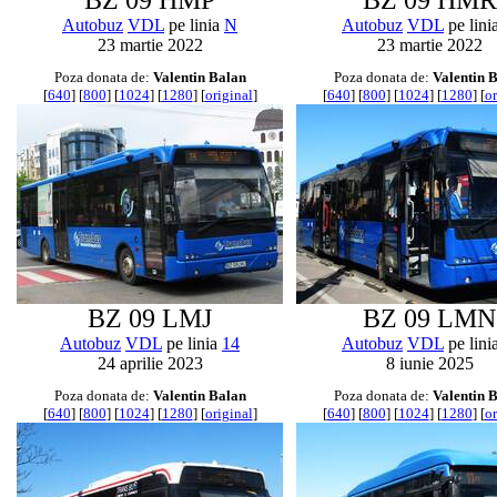
BZ 09 HMP
BZ 09 HMR
Autobuz
VDL
pe linia
N
Autobuz
VDL
pe lini
23 martie 2022
23 martie 2022
Poza donata de:
Valentin Balan
Poza donata de:
Valentin 
[
640
] [
800
] [
1024
] [
1280
] [
original
]
[
640
] [
800
] [
1024
] [
1280
] [
or
BZ 09 LMJ
BZ 09 LMN
Autobuz
VDL
pe linia
14
Autobuz
VDL
pe lini
24 aprilie 2023
8 iunie 2025
Poza donata de:
Valentin Balan
Poza donata de:
Valentin 
[
640
] [
800
] [
1024
] [
1280
] [
original
]
[
640
] [
800
] [
1024
] [
1280
] [
or