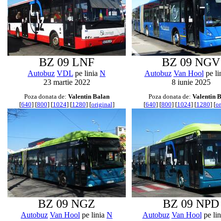
BZ 09 LNF
BZ 09 NGV
Autobuz
VDL
pe linia
N
Autobuz
Van Hool
pe li
23 martie 2022
8 iunie 2025
Poza donata de:
Valentin Balan
Poza donata de:
Valentin 
[
640
] [
800
] [
1024
] [
1280
] [
original
]
[
640
] [
800
] [
1024
] [
1280
] [
or
BZ 09 NGZ
BZ 09 NPD
Autobuz
Van Hool
pe linia
N
Autobuz
Van Hool
pe li