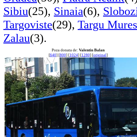
Sibiu
(25),
Sinaia
(6),
Sloboz
Targoviste
(29),
Targu Mure
Zalau
(3).
Poza donata de:
Valentin Balan
[
640
] [
800
] [
1024
] [
1280
] [
original
]