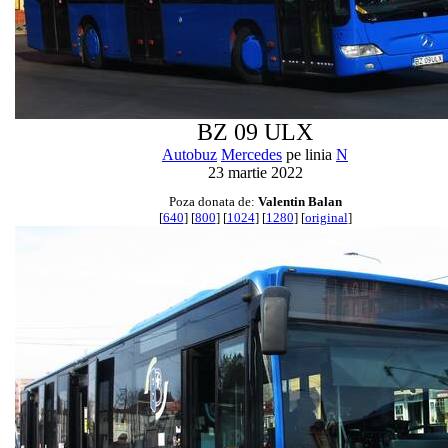
BZ 09 ULX
Autobuz
Mercedes
pe linia
N
23 martie 2022
Poza donata de:
Valentin Balan
[
640
] [
800
] [
1024
] [
1280
] [
original
]