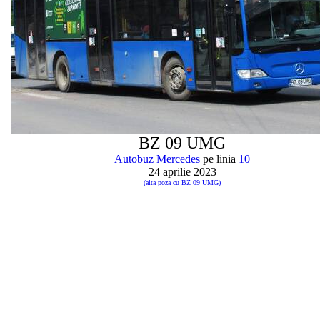
BZ 09 UMG
Autobuz
Mercedes
pe linia
10
24 aprilie 2023
(alta poza cu BZ 09 UMG)