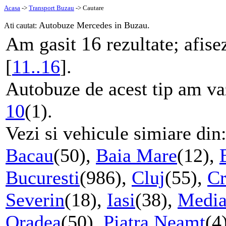
Acasa
->
Transport Buzau
-> Cautare
Autobuze Mercedes in Buzau.
Ati cautat:
16
Am gasit
rezultate; afise
[
11..16
].
Autobuze de acest tip am vaz
10
(1).
Vezi si vehicule simiare din
Bacau
(50),
Baia Mare
(12),
Bucuresti
(986),
Cluj
(55),
Cr
Severin
(18),
Iasi
(38),
Media
Oradea
(50),
Piatra Neamt
(4