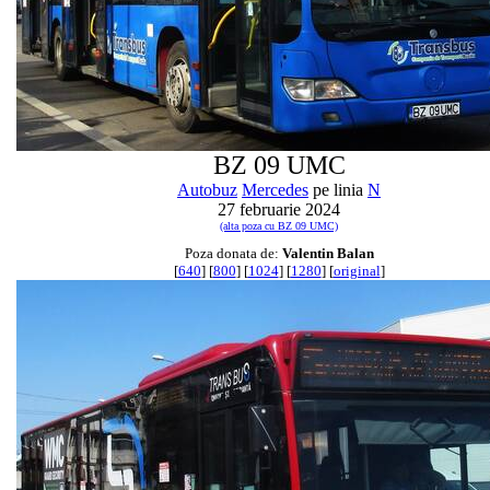
BZ 09 UMC
Autobuz
Mercedes
pe linia
N
27 februarie 2024
(alta poza cu BZ 09 UMC)
Poza donata de:
Valentin Balan
[
640
] [
800
] [
1024
] [
1280
] [
original
]