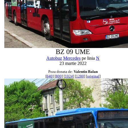
BZ 09 UME
Autobuz
Mercedes
pe linia
N
23 martie 2022
Poza donata de:
Valentin Balan
[
640
] [
800
] [
1024
] [
1280
] [
original
]