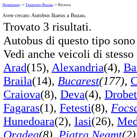
Homepage
->
Trasporto Buzau
-> Ricerca
Autobus Ikarus a Buzau.
Avete cercato:
3
Trovato
risultati.
Autobus di questo tipo sono s
Vedi anche veicoli di stesso 
Arad
(15),
Alexandria
(4),
Ba
Braila
(14),
Bucarest
(177)
,
C
Craiova
(8),
Deva
(4),
Drobet
Fagaras
(1),
Fetesti
(8),
Focs
Hunedoara
(2),
Iasi
(26),
Med
Oradea
(8)
,
Piatra Neamt
(2)