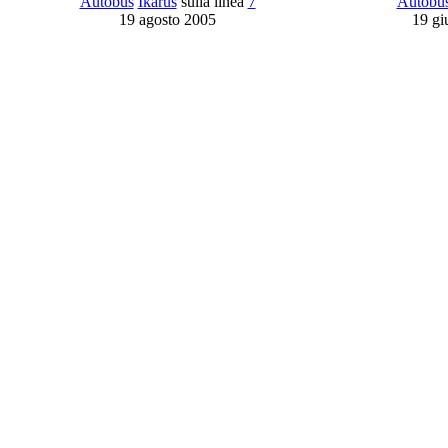
Autobus
Ikarus
sulla linea
7
Autobu
19 agosto 2005
19 g