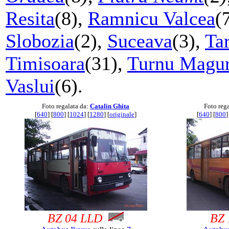
Resita
(8),
Ramnicu Valcea
(
Slobozia
(2),
Suceava
(3),
Ta
Timisoara
(31),
Turnu Magur
Vaslui
(6).
Foto regalata da:
Catalin Ghita
Foto reg
[
640
] [
800
] [
1024
] [
1280
] [
originale
]
[
640
] [
800
]
BZ 04 LLD
BZ 