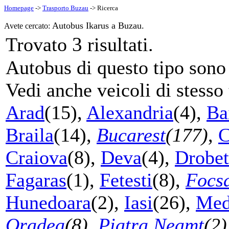
Homepage
->
Trasporto Buzau
-> Ricerca
Autobus Ikarus a Buzau.
Avete cercato:
3
Trovato
risultati.
Autobus di questo tipo sono s
Vedi anche veicoli di stesso 
Arad
(15),
Alexandria
(4),
Ba
Braila
(14),
Bucarest
(177)
,
C
Craiova
(8),
Deva
(4),
Drobet
Fagaras
(1),
Fetesti
(8),
Focs
Hunedoara
(2),
Iasi
(26),
Med
Oradea
(8)
,
Piatra Neamt
(2)