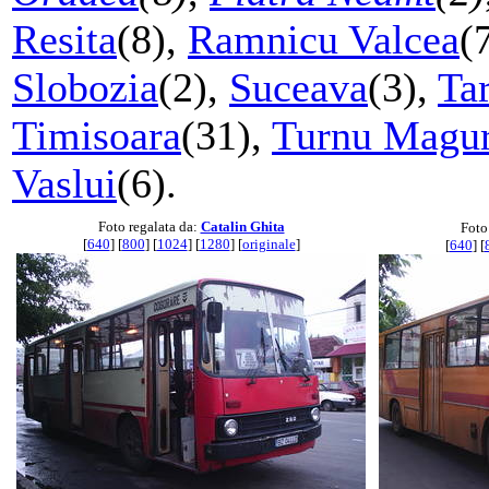
Resita
(8),
Ramnicu Valcea
(
Slobozia
(2),
Suceava
(3),
Ta
Timisoara
(31),
Turnu Magur
Vaslui
(6).
Foto regalata da:
Catalin Ghita
Foto
[
640
] [
800
] [
1024
] [
1280
] [
originale
]
[
640
] [