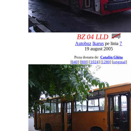
BZ 04 LLD
Autobuz
Ikarus
pe linia
7
19 august 2005
Poza donata de:
Catalin Ghita
[
640
] [
800
] [
1024
] [
1280
] [
original
]