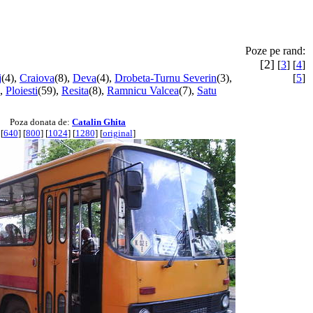
Poze pe rand:
[2]
[
3
] [
4
]
j
(4),
Craiova
(8),
Deva
(4),
Drobeta-Turnu Severin
(3),
[
5
]
,
Ploiesti
(59),
Resita
(8),
Ramnicu Valcea
(7),
Satu
Poza donata de:
Catalin Ghita
[
640
] [
800
] [
1024
] [
1280
] [
original
]