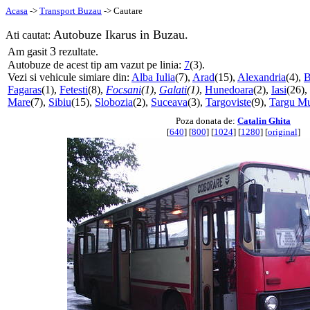
Acasa
->
Transport Buzau
-> Cautare
Autobuze Ikarus in Buzau.
Ati cautat:
3
Am gasit
rezultate.
Autobuze de acest tip am vazut pe linia:
7
(3).
Vezi si vehicule simiare din:
Alba Iulia
(7),
Arad
(15),
Alexandria
(4),
B
Fagaras
(1),
Fetesti
(8),
Focsani
(1)
,
Galati
(1)
,
Hunedoara
(2),
Iasi
(26),
Mare
(7),
Sibiu
(15),
Slobozia
(2),
Suceava
(3),
Targoviste
(9),
Targu Mu
Poza donata de:
Catalin Ghita
[
640
] [
800
] [
1024
] [
1280
] [
original
]