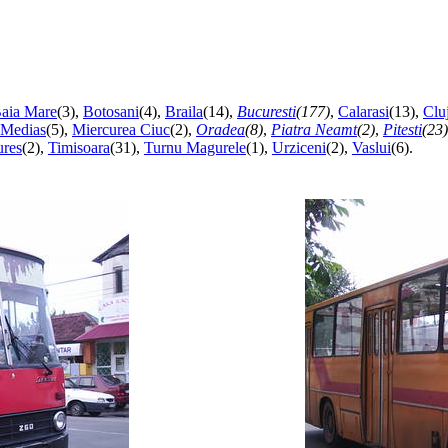
aia Mare
(3),
Botosani
(4),
Braila
(14),
Bucuresti
(177)
,
Calarasi
(13),
Clu
Medias
(5),
Miercurea Ciuc
(2),
Oradea
(8)
,
Piatra Neamt
(2)
,
Pitesti
(23)
res
(2),
Timisoara
(31),
Turnu Magurele
(1),
Urziceni
(2),
Vaslui
(6).