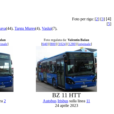
[4]
Foto per riga: [
2
] [
3
]
[
5
]
eava
(44),
Targu Mures
(4),
Vaslui
(7),
alan
Foto regalata da:
Valentin Balan
ginale
]
[
640
] [
800
] [
1024
] [
1280
] [
originale
]
BZ 11 HTT
nea
2
Autobus
Irisbus
sulla linea
11
24 aprile 2023