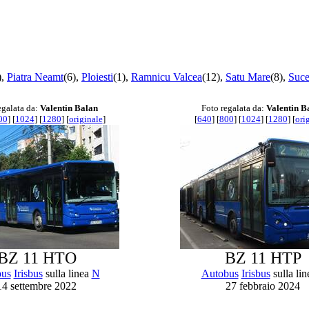
),
Piatra Neamt
(6),
Ploiesti
(1),
Ramnicu Valcea
(12),
Satu Mare
(8),
Suc
egalata da:
Valentin Balan
Foto regalata da:
Valentin B
00
] [
1024
] [
1280
] [
originale
]
[
640
] [
800
] [
1024
] [
1280
] [
ori
BZ 11 HTO
BZ 11 HTP
bus
Irisbus
sulla linea
N
Autobus
Irisbus
sulla li
14 settembre 2022
27 febbraio 2024