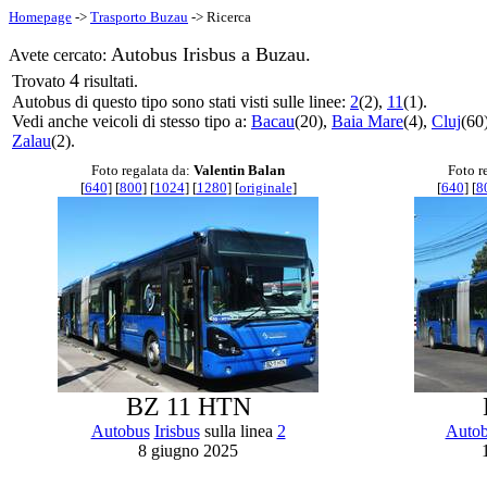
Homepage
->
Trasporto Buzau
-> Ricerca
Autobus Irisbus a Buzau.
Avete cercato:
4
Trovato
risultati.
Autobus di questo tipo sono stati visti sulle linee:
2
(2),
11
(1).
Vedi anche veicoli di stesso tipo a:
Bacau
(20),
Baia Mare
(4),
Cluj
(60
Zalau
(2).
Foto regalata da:
Valentin Balan
Foto r
[
640
] [
800
] [
1024
] [
1280
] [
originale
]
[
640
] [
8
BZ 11 HTN
Autobus
Irisbus
sulla linea
2
Auto
8 giugno 2025